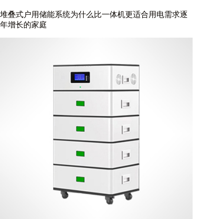
堆叠式户用储能系统为什么比一体机更适合用电需求逐
年增长的家庭