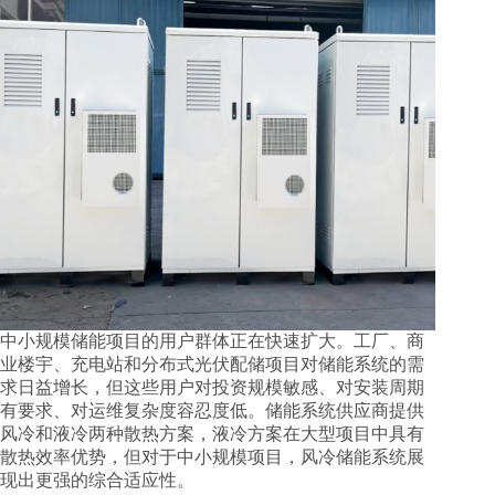
中小规模储能项目的用户群体正在快速扩大。工厂、商
业楼宇、充电站和分布式光伏配储项目对储能系统的需
求日益增长，但这些用户对投资规模敏感、对安装周期
有要求、对运维复杂度容忍度低。储能系统供应商提供
风冷和液冷两种散热方案，液冷方案在大型项目中具有
散热效率优势，但对于中小规模项目，风冷储能系统展
现出更强的综合适应性。