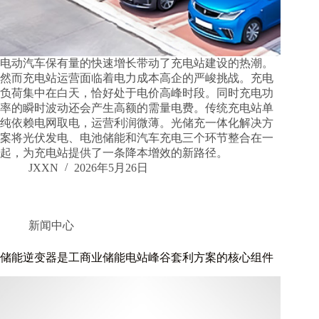
电动汽车保有量的快速增长带动了充电站建设的热潮。
然而充电站运营面临着电力成本高企的严峻挑战。充电
负荷集中在白天，恰好处于电价高峰时段。同时充电功
率的瞬时波动还会产生高额的需量电费。传统充电站单
纯依赖电网取电，运营利润微薄。光储充一体化解决方
案将光伏发电、电池储能和汽车充电三个环节整合在一
起，为充电站提供了一条降本增效的新路径。
JXXN
2026年5月26日
新闻中心
储能逆变器是工商业储能电站峰谷套利方案的核心组件