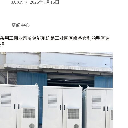
JXXN
2026年7月16日
新闻中心
采用工商业风冷储能系统是工业园区峰谷套利的明智选
择