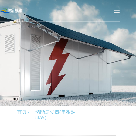
首页 /
储能逆变器(单相5-
8kW)